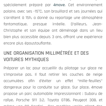
spécialement préparé par
4move
. Cet environnement
polaire, avec ses -15°C, son brouillard et ses journées qui
Expérience
s’arrêtent à 15h, a donné au reportage une atmosphère
Ces cookies
fantomatique, presque irréelle. D’ailleurs, Jean-
permettent
Christophe et son équipe ont déménagé dans un lieu
une meilleure
bien plus accessible depuis 3 ans, offrant une expérience
expérience
encore plus époustouflante.
durant votre
visite sur
UNE ORGANISATION MILLIMÉTRÉE ET DES
notre site. Si
VOITURES MYTHIQUES
vous les
refusez,
Préparer un lac pour accueillir du pilotage sur glace ne
certains
s’improvise pas. Il faut retirer les couches de neige
fonctionnalités
accumulées afin d’éviter un effet “mille-feuilles”
ne seront plus
dangereux pour la conduite sur glace. Sur place, 4move
disponible.
propose un parc automobile impressionnant : Subaru de
rallye, Porsche 911 3.2, Toyota GT86, Peugeot 308, et