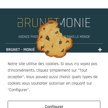
AGENCE PHOTO, MOBILE PARTOUT DANS LE MONDE
BRUNET - MONIÉ
PORTFOLIO
Notre site utilise des cookies. Si vous n'y voyez pas
STORIES
d'inconvénients, cliquez simplement sur "Tout
accepter". Vous pouvez aussi choisir quels types de
BOUTIQUE (À VENIR)
cookies vous souhaiter autoriser en cliquant sur
OUTILS
"Configurer".
Configurer