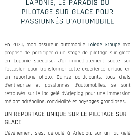
LAPONIE, LE PARADIS DU
PILOTAGE SUR GLACE POUR
PASSIONNÉS D’AUTOMOBILE
En 2020, mon assureur automobile
Tolède Groupe
m’a
proposé de participer à un stage de pilotage sur glace
en Laponie suédoise. J’ai immédiatement sauté sur
l’occasion pour transformer cette expérience unique en
Obligatoire
un reportage photo. Quinze participants, tous chefs
Ces cookies
d’entreprise et passionnés d’automobiles, se sont
ne sont pas
retrouvés sur le lac gelé d’Arjeplog pour une immersion
optionnels
et
mêlant adrénaline, convivialité et paysages grandioses.
contribuent
UN REPORTAGE UNIQUE SUR LE PILOTAGE SUR
aux
fonctions
GLACE
vitales du
L’événement s’est déroulé à Arjeplog, sur un lac gelé
site