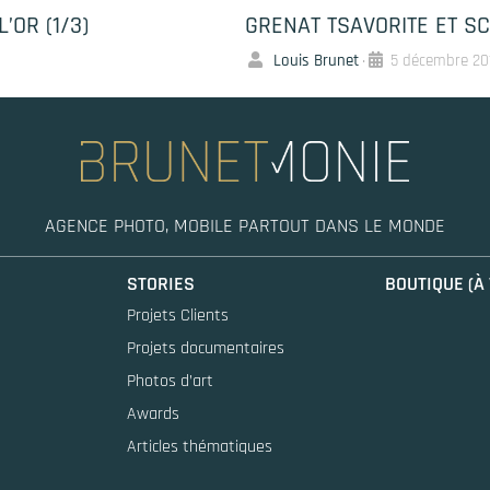
’OR (1/3)
GRENAT TSAVORITE ET S
et
contribuent
Louis Brunet
5 décembre 20
•
aux
fonctions
vitales du
site
AGENCE PHOTO, MOBILE PARTOUT DANS LE MONDE
Expérience
STORIES
BOUTIQUE (À
Ces cookies
Projets Clients
permettent
Projets documentaires
une meilleure
Photos d’art
expérience
Awards
durant votre
Articles thématiques
visite sur
notre site. Si