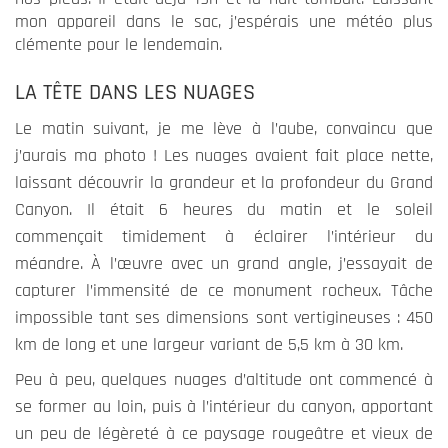
mon appareil dans le sac, j’espérais une météo plus
clémente pour le lendemain.
Expérience
LA TÊTE DANS LES NUAGES
Ces cookies
permettent
Le matin suivant, je me lève à l’aube, convaincu que
une meilleure
j’aurais ma photo ! Les nuages avaient fait place nette,
expérience
laissant découvrir la grandeur et la profondeur du Grand
durant votre
Canyon. Il était 6 heures du matin et le soleil
visite sur
notre site. Si
commençait timidement à éclairer l’intérieur du
vous les
méandre. À l’œuvre avec un grand angle, j’essayait de
refusez,
capturer l’immensité de ce monument rocheux. Tâche
certains
impossible tant ses dimensions sont vertigineuses : 450
fonctionnalités
km de long et une largeur variant de 5,5 km à 30 km.
ne seront plus
disponible.
Peu à peu, quelques nuages d’altitude ont commencé à
se former au loin, puis à l’intérieur du canyon, apportant
un peu de légèreté à ce paysage rougeâtre et vieux de