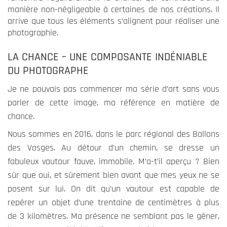
manière non-négligeable à certaines de nos créations. Il
arrive que tous les éléments s’alignent pour réaliser une
photographie.
Expérience
Ces cookies
LA CHANCE – UNE COMPOSANTE INDÉNIABLE
permettent
DU PHOTOGRAPHE
une meilleure
expérience
Je ne pouvais pas commencer ma série d’art sans vous
durant votre
parler de cette image, ma référence en matière de
visite sur
chance.
notre site. Si
vous les
Nous sommes en 2016, dans le parc régional des Ballons
refusez,
des Vosges. Au détour d’un chemin, se dresse un
certains
fabuleux vautour fauve, immobile. M’a-t’il aperçu ? Bien
fonctionnalités
sûr que oui, et sûrement bien avant que mes yeux ne se
ne seront plus
disponible.
posent sur lui. On dit qu’un vautour est capable de
repérer un objet d’une trentaine de centimètres à plus
de 3 kilomètres. Ma présence ne semblant pas le gêner,