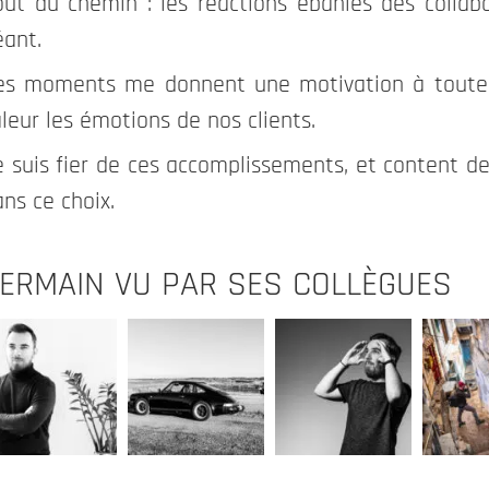
out du chemin : les réactions ébahies des collabo
et
éant.
contribuent
es moments me donnent une motivation à toute é
aux
leur les émotions de nos clients.
fonctions
vitales du
e suis fier de ces accomplissements, et content d
site
ns ce choix.
Expérience
ERMAIN VU PAR SES COLLÈGUES
Ces cookies
permettent
une meilleure
expérience
durant votre
visite sur
notre site. Si