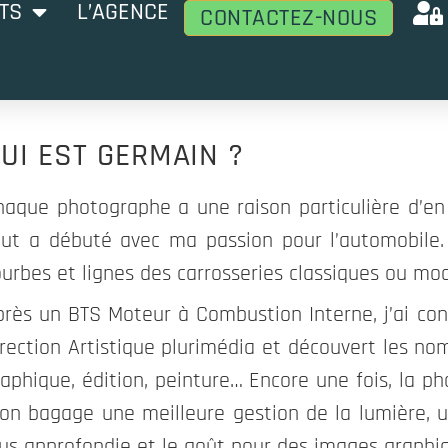
TS
L’AGENCE
CONTACTEZ-NOUS
UI EST GERMAIN ?
haque photographe a une raison particulière d’en 
out a débuté avec ma passion pour l’automobile. J
ourbes et lignes des carrosseries classiques ou mo
près un BTS Moteur à Combustion Interne, j’ai co
rection Artistique plurimédia et découvert les nom
aphique, édition, peinture… Encore une fois, la pho
on bagage une meilleure gestion de la lumière, 
lus approfondie et le goût pour des images graphi