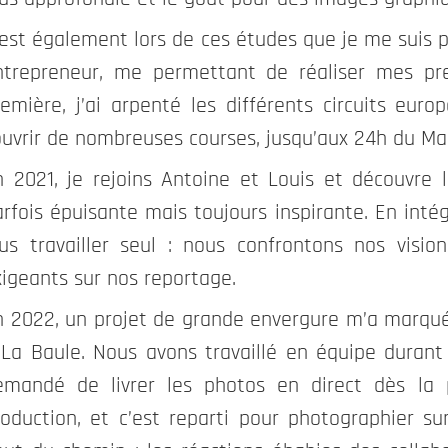
est également lors de ces études que je me suis p
ntrepreneur, me permettant de réaliser mes pre
remière, j’ai arpenté les différents circuits eur
ouvrir de nombreuses courses, jusqu’aux 24h du Ma
n 2021, je rejoins Antoine et Louis et découvre l
rfois épuisante mais toujours inspirante. En intégr
lus travailler seul : nous confrontons nos visio
xigeants sur nos reportage.
n 2022, un projet de grande envergure m’a marqué
 La Baule. Nous avons travaillé en équipe durant 3
Obligatoire
emandé de livrer les photos en direct dès la 
Ces cookies
roduction, et c’est reparti pour photographier su
ne sont pas
optionnels