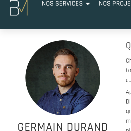
NOS SERVICES
NOS PROJE
Q
C
t
c
A
Di
gr
m
GERMAIN DURAND
p