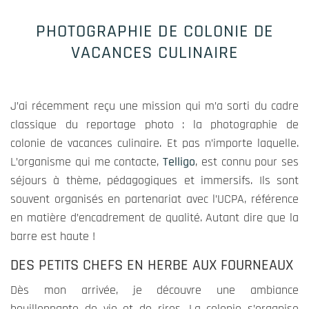
PHOTOGRAPHIE DE COLONIE DE
VACANCES CULINAIRE
J’ai récemment reçu une mission qui m’a sorti du cadre
classique du reportage photo : la photographie de
colonie de vacances culinaire. Et pas n’importe laquelle.
L’organisme qui me contacte,
Telligo
, est connu pour ses
Obligatoire
séjours à thème, pédagogiques et immersifs. Ils sont
Ces cookies
ne sont pas
souvent organisés en partenariat avec l’UCPA, référence
optionnels
en matière d’encadrement de qualité. Autant dire que la
et
barre est haute !
contribuent
aux
DES PETITS CHEFS EN HERBE AUX FOURNEAUX
fonctions
Dès mon arrivée, je découvre une ambiance
vitales du
bouillonnante de vie et de rires. La colonie s’organise
site