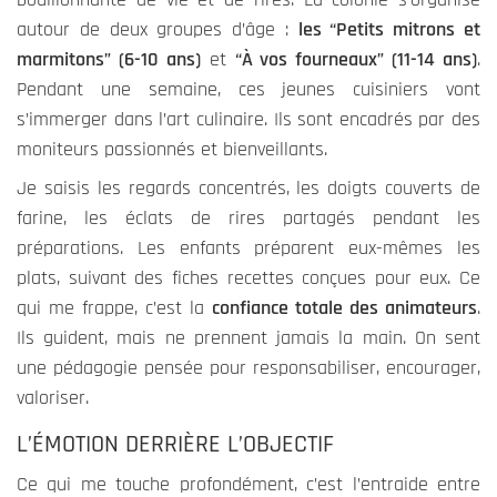
autour de deux groupes d’âge :
les “Petits mitrons et
marmitons” (6-10 ans)
et
“À vos fourneaux” (11-14 ans)
.
Expérience
Pendant une semaine, ces jeunes cuisiniers vont
Ces cookies
s’immerger dans l’art culinaire. Ils sont encadrés par des
permettent
moniteurs passionnés et bienveillants.
une meilleure
expérience
Je saisis les regards concentrés, les doigts couverts de
durant votre
farine, les éclats de rires partagés pendant les
visite sur
préparations. Les enfants préparent eux-mêmes les
notre site. Si
plats, suivant des fiches recettes conçues pour eux. Ce
vous les
qui me frappe, c’est la
confiance totale des animateurs
.
refusez,
certains
Ils guident, mais ne prennent jamais la main. On sent
fonctionnalités
une pédagogie pensée pour responsabiliser, encourager,
ne seront plus
valoriser.
disponible.
L’ÉMOTION DERRIÈRE L’OBJECTIF
Ce qui me touche profondément, c’est l’entraide entre