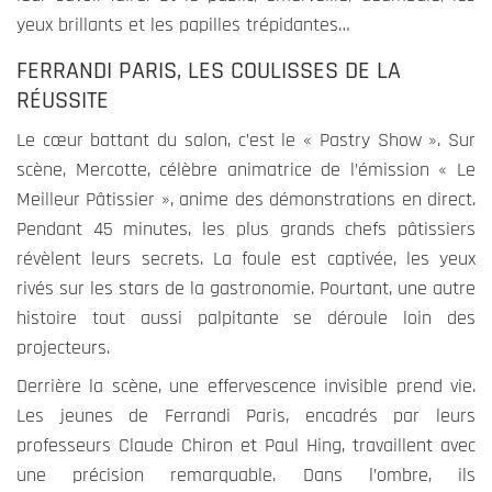
yeux brillants et les papilles trépidantes…
FERRANDI PARIS, LES COULISSES DE LA
Expérience
RÉUSSITE
Ces cookies
permettent
Le cœur battant du salon, c’est le « Pastry Show ». Sur
une meilleure
scène, Mercotte, célèbre animatrice de l’émission « Le
expérience
Meilleur Pâtissier », anime des démonstrations en direct.
durant votre
Pendant 45 minutes, les plus grands chefs pâtissiers
visite sur
notre site. Si
révèlent leurs secrets. La foule est captivée, les yeux
vous les
rivés sur les stars de la gastronomie. Pourtant, une autre
refusez,
histoire tout aussi palpitante se déroule loin des
certains
projecteurs.
fonctionnalités
ne seront plus
Derrière la scène, une effervescence invisible prend vie.
disponible.
Les jeunes de Ferrandi Paris, encadrés par leurs
professeurs Claude Chiron et Paul Hing, travaillent avec
une précision remarquable. Dans l’ombre, ils