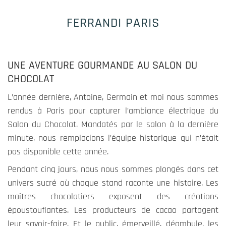
FERRANDI PARIS
UNE AVENTURE GOURMANDE AU SALON DU
CHOCOLAT
L’année dernière, Antoine, Germain et moi nous sommes
rendus à Paris pour capturer l’ambiance électrique du
Obligatoire
Salon du Chocolat. Mandatés par le salon à la dernière
Ces cookies
minute, nous remplacions l’équipe historique qui n’était
ne sont pas
pas disponible cette année.
optionnels
et
Pendant cinq jours, nous nous sommes plongés dans cet
contribuent
univers sucré où chaque stand raconte une histoire. Les
aux
maîtres chocolatiers exposent des créations
fonctions
époustouflantes. Les producteurs de cacao partagent
vitales du
leur savoir-faire. Et le public, émerveillé, déambule, les
site