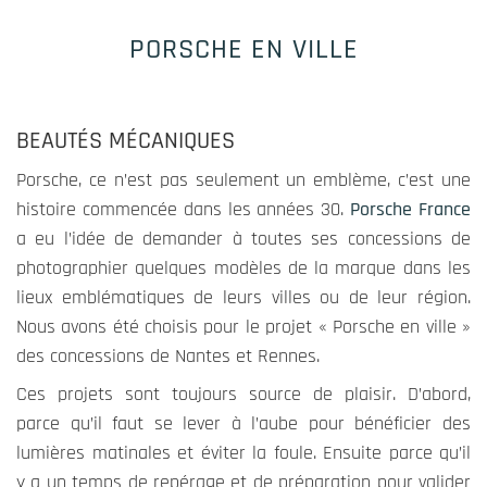
PORSCHE EN VILLE
BEAUTÉS MÉCANIQUES
Porsche, ce n’est pas seulement un emblème, c’est une
histoire commencée dans les années 30.
Porsche France
a eu l’idée de demander à toutes ses concessions de
Obligatoire
photographier quelques modèles de la marque dans les
Ces cookies
lieux emblématiques de leurs villes ou de leur région.
ne sont pas
Nous avons été choisis pour le projet « Porsche en ville »
optionnels
des concessions de Nantes et Rennes.
et
contribuent
Ces projets sont toujours source de plaisir. D’abord,
aux
parce qu’il faut se lever à l’aube pour bénéficier des
fonctions
lumières matinales et éviter la foule. Ensuite parce qu’il
vitales du
y a un temps de repérage et de préparation pour valider
site