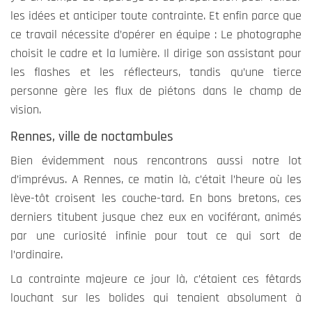
les idées et anticiper toute contrainte. Et enfin parce que
ce travail nécessite d’opérer en équipe : Le photographe
Expérience
choisit le cadre et la lumière. Il dirige son assistant pour
Ces cookies
les flashes et les réflecteurs, tandis qu’une tierce
permettent
personne gère les flux de piétons dans le champ de
une meilleure
vision.
expérience
durant votre
Rennes, ville de noctambules
visite sur
Bien évidemment nous rencontrons aussi notre lot
notre site. Si
vous les
d’imprévus. A Rennes, ce matin là, c’était l’heure où les
refusez,
lève-tôt croisent les couche-tard. En bons bretons, ces
certains
derniers titubent jusque chez eux en vociférant, animés
fonctionnalités
par une curiosité infinie pour tout ce qui sort de
ne seront plus
l’ordinaire.
disponible.
La contrainte majeure ce jour là, c’étaient ces fêtards
louchant sur les bolides qui tenaient absolument à