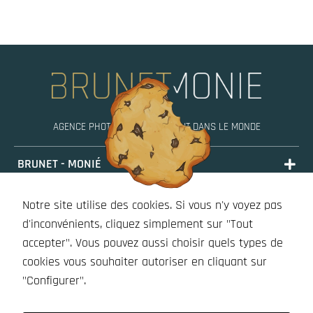
AGENCE PHOTO, MOBILE PARTOUT DANS LE MONDE
BRUNET - MONIÉ
PORTFOLIO
Notre site utilise des cookies. Si vous n'y voyez pas
STORIES
d'inconvénients, cliquez simplement sur "Tout
accepter". Vous pouvez aussi choisir quels types de
BOUTIQUE (À VENIR)
cookies vous souhaiter autoriser en cliquant sur
OUTILS
"Configurer".