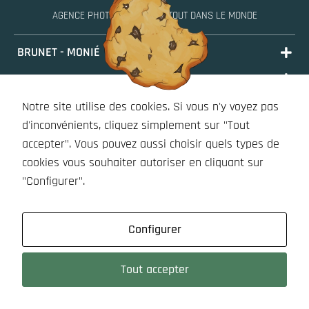
AGENCE PHOTO, MOBILE PARTOUT DANS LE MONDE
BRUNET - MONIÉ
PORTFOLIO
STORIES
Notre site utilise des cookies. Si vous n'y voyez pas
d'inconvénients, cliquez simplement sur "Tout
BOUTIQUE (À VENIR)
accepter". Vous pouvez aussi choisir quels types de
OUTILS
cookies vous souhaiter autoriser en cliquant sur
Obligatoire
"Configurer".
Ces cookies
ne sont pas
optionnels
Configurer
et
contribuent
aux
Tout accepter
5 RUE SANTEUIL, 44000 NANTES - SIRET : 898 896 998 00017 -
fonctions
CONTACT@BRUNET-MONIE.COM
vitales du
site