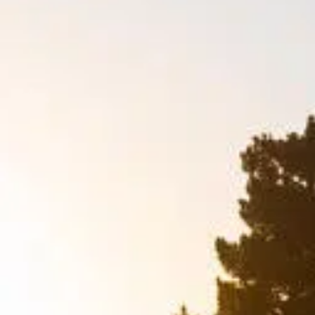
Expérience
Ces cookies
permettent
une meilleure
expérience
durant votre
visite sur
notre site. Si
vous les
refusez,
certains
fonctionnalités
ne seront plus
disponible.