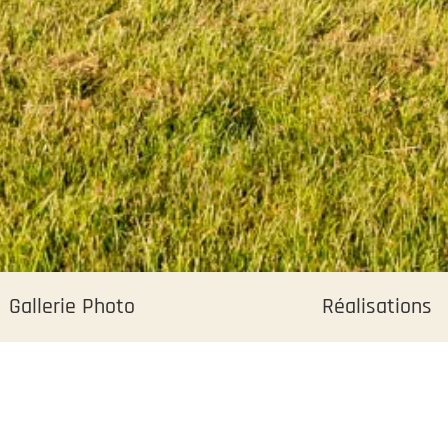
vous les
refusez,
certains
fonctionnalités
ne seront plus
disponible.
Gallerie Photo
Réalisations