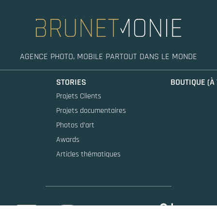
et
contribuent
aux
fonctions
AGENCE PHOTO, MOBILE PARTOUT DANS LE MONDE
vitales du
site
STORIES
BOUTIQUE (À
Projets Clients
Projets documentaires
Expérience
Photos d’art
Ces cookies
Awards
permettent
Articles thématiques
une meilleure
expérience
durant votre
visite sur
notre site. Si