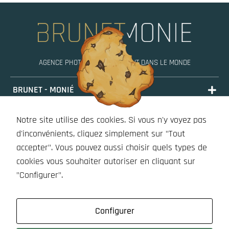
AGENCE PHOTO, MOBILE PARTOUT DANS LE MONDE
BRUNET - MONIÉ
PORTFOLIO
Notre site utilise des cookies. Si vous n'y voyez pas
STORIES
d'inconvénients, cliquez simplement sur "Tout
accepter". Vous pouvez aussi choisir quels types de
BOUTIQUE (À VENIR)
cookies vous souhaiter autoriser en cliquant sur
OUTILS
"Configurer".
Configurer