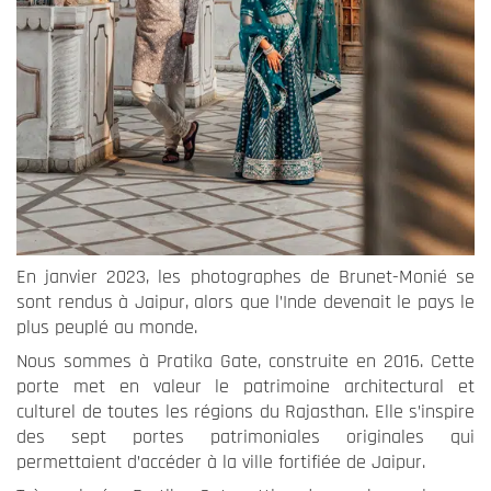
Expérience
Ces cookies
permettent
une meilleure
expérience
durant votre
visite sur
notre site. Si
En janvier 2023, les photographes de Brunet-Monié se
vous les
sont rendus à Jaipur, alors que l’Inde devenait le pays le
refusez,
plus peuplé au monde.
certains
fonctionnalités
Nous sommes à Pratika Gate, construite en 2016. Cette
ne seront plus
porte met en valeur le patrimoine architectural et
disponible.
culturel de toutes les régions du Rajasthan. Elle s’inspire
des sept portes patrimoniales originales qui
permettaient d’accéder à la ville fortifiée de Jaipur.