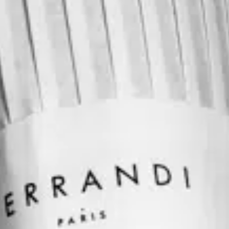
Expérience
Ces cookies
permettent
une meilleure
expérience
durant votre
visite sur
notre site. Si
vous les
refusez,
certains
fonctionnalités
ne seront plus
disponible.