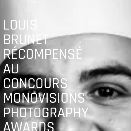
LOUIS
BRUNET
RÉCOMPENSÉ
AU
CONCOURS
MONOVISIONS
PHOTOGRAPHY
AWARDS