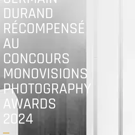
DURAND
Expérience
RÉCOMPENSÉ
Ces cookies
permettent
AU
une meilleure
expérience
CONCOURS
durant votre
visite sur
MONOVISIONS
notre site. Si
vous les
PHOTOGRAPHY
refusez,
certains
AWARDS
fonctionnalités
ne seront plus
disponible.
2024