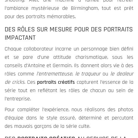
l’ambiance mystérieuse de Birmingham, tout est prêt
pour des portraits mémorables.
Expérience
DES RÔLES SUR MESURE POUR DES PORTRAITS
Ces cookies
permettent
IMPACTANT
une meilleure
Chaque collaborateur incarne un personnage bien défini
expérience
et se pare d’une attitude charismatique, sous les
durant votre
visite sur
conseils d’Antoine et Germain. Ils donnent alors vie à des
notre site. Si
rôles comme
l’entremetteuse
,
le traqueur
ou
le dealeur
vous les
de cricks
. Ces
portraits créatifs
capturent l’essence de la
refusez,
série tout en reflétant les rôles de chacun au sein de
certains
l’entreprise.
fonctionnalités
ne seront plus
Pour compléter l’expérience, nous réalisons des photos
disponible.
d’équipe dans le style assuré, déterminé et percutant
des mauvais garçons de la série culte.