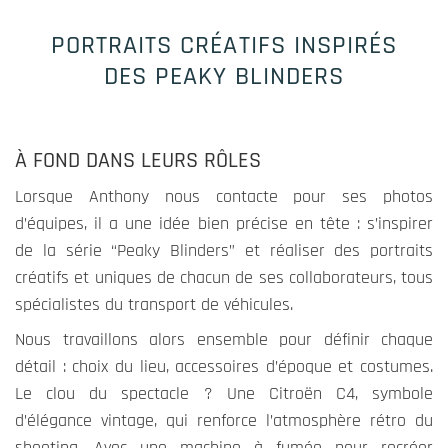
PORTRAITS CRÉATIFS INSPIRÉS
DES PEAKY BLINDERS
À FOND DANS LEURS RÔLES
Lorsque Anthony nous contacte pour ses photos
d’équipes, il a une idée bien précise en tête : s’inspirer
Obligatoire
de la série “Peaky Blinders” et réaliser des portraits
Ces cookies
créatifs et uniques de chacun de ses collaborateurs, tous
ne sont pas
spécialistes du transport de véhicules.
optionnels
et
Nous travaillons alors ensemble pour définir chaque
contribuent
détail : choix du lieu, accessoires d’époque et costumes.
aux
Le clou du spectacle ? Une Citroën C4, symbole
fonctions
d’élégance vintage, qui renforce l’atmosphère rétro du
vitales du
shooting. Avec une machine à fumée pour recréer
site