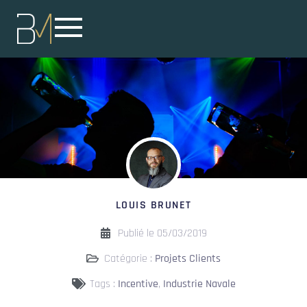
LOUIS BRUNET
Publié le
05/03/2019
Catégorie :
Projets Clients
Tags :
Incentive
,
Industrie Navale