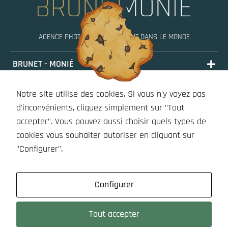
AGENCE PHOTO, MOBILE PARTOUT DANS LE MONDE
BRUNET - MONIÉ
PORTFOLIO
Notre site utilise des cookies. Si vous n'y voyez pas
STORIES
d'inconvénients, cliquez simplement sur "Tout
accepter". Vous pouvez aussi choisir quels types de
BOUTIQUE (À VENIR)
cookies vous souhaiter autoriser en cliquant sur
OUTILS
"Configurer".
Configurer
Tout accepter
5 RUE SANTEUIL, 44000 NANTES - SIRET : 898 896 998 00017 -