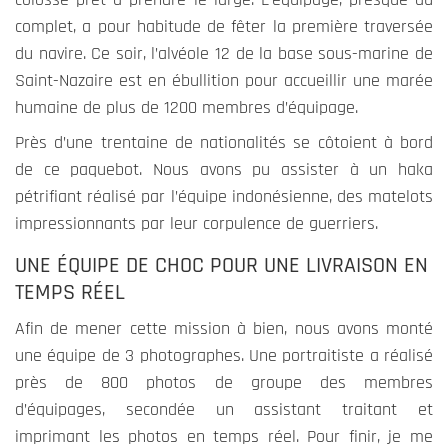
complet, a pour habitude de fêter la première traversée
du navire. Ce soir, l’alvéole 12 de la base sous-marine de
Expérience
Saint-Nazaire est en ébullition pour accueillir une marée
Ces cookies
humaine de plus de 1200 membres d’équipage.
permettent
une meilleure
Près d’une trentaine de nationalités se côtoient à bord
expérience
de ce paquebot. Nous avons pu assister à un haka
durant votre
pétrifiant réalisé par l’équipe indonésienne, des matelots
visite sur
impressionnants par leur corpulence de guerriers.
notre site. Si
vous les
UNE ÉQUIPE DE CHOC POUR UNE LIVRAISON EN
refusez,
TEMPS RÉEL
certains
fonctionnalités
Afin de mener cette mission à bien, nous avons monté
ne seront plus
une équipe de 3 photographes. Une portraitiste a réalisé
disponible.
près de 800 photos de groupe des membres
d’équipages, secondée un assistant traitant et
imprimant les photos en temps réel. Pour finir, je me