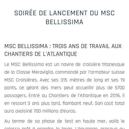
SOIRÉE DE LANCEMENT DU MSC
BELLISSIMA
MSC BELLISSIMA : TROIS ANS DE TRAVAIL AUX
CHANTIERS DE L’ATLANTIQUE
Le MSC Bellissima est un navire de croisière titanesque
Obligatoire
de la Classe Meraviglia, commandé par l’armateur suisse
Ces cookies
MSC Croisières. Avec ses 315 mètres de long et ses 19
ne sont pas
ponts, ce géant des mers peut accueillir plus de 5700
optionnels
passagers. Entré au Chantiers de l’Atlantique en 2016, il
et
contribuent
en ressort 3 ans plus tard, flambant neuf. Son coût total
aux
aura avoisiné 700 millions d’euros.
fonctions
Au terme de sa phase de test en haute mer, voilà le
vitales du
colosse prêt à prendre le large. L’équipage, presque au
site